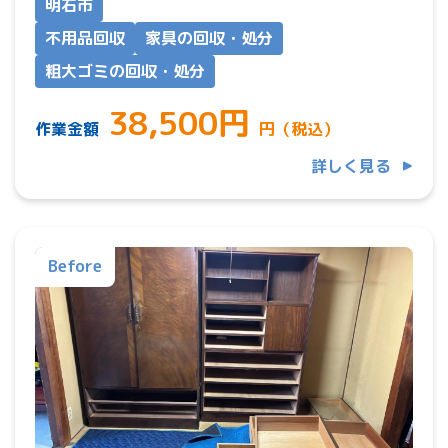
明石市
不用品回収
家具の回収・処分
粗大ゴミの回収・処分
38,500円
作業金額
円（税込）
詳しく見る
Before