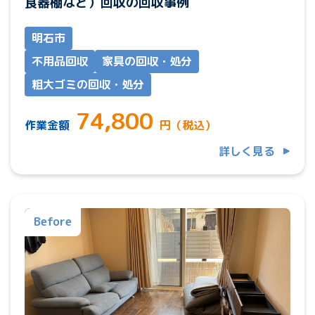
食器棚など）回収の回収事例
明石市
不用品回収
家具の回収・処分
粗大ゴミの回収・処分
74,800
作業金額
円（税込）
詳しく見る
Before