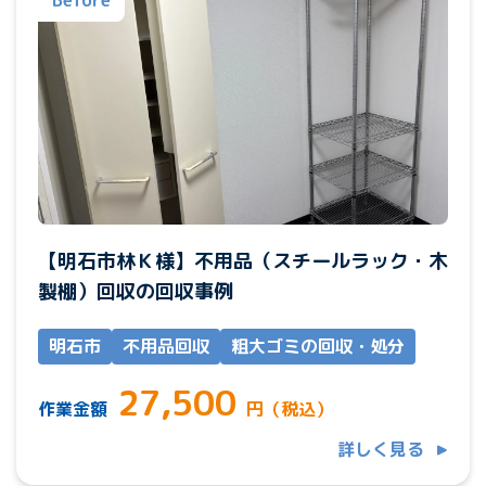
【明石市林Ｋ様】不用品（スチールラック・木
製棚）回収の回収事例
明石市
不用品回収
粗大ゴミの回収・処分
27,500
作業金額
円（税込）
詳しく見る