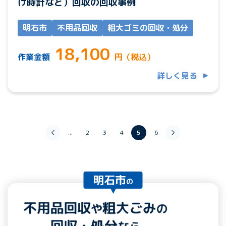
け時計など）回収の回収事例
明石市
不用品回収
粗大ゴミの回収・処分
18,100
作業金額
円（税込）
詳しく見る
...
2
3
4
5
6
明石市
の