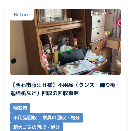
Before
【明石市藤江Ｈ様】不用品（タンス・飾り棚・
勉強机など）回収の回収事例
明石市
不用品回収
家具の回収・処分
粗大ゴミの回収・処分