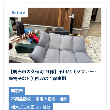
Before
【明石市大久保町 Ｍ様】不用品（ソファー・
座椅子など）回収の回収事例
明石市
不用品回収
家電の回収・処分
粗大ゴミの回収・処分