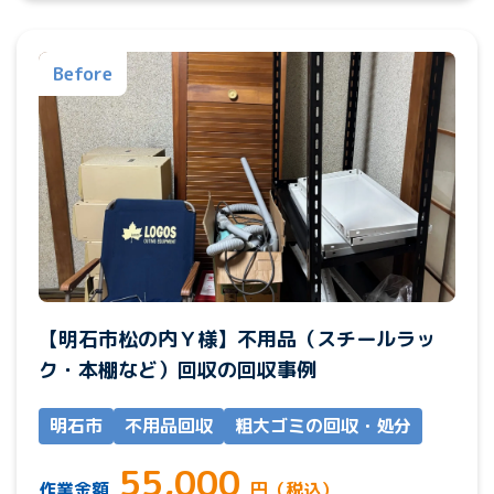
Before
【明石市松の内Ｙ様】不用品（スチールラッ
ク・本棚など）回収の回収事例
明石市
不用品回収
粗大ゴミの回収・処分
55,000
作業金額
円（税込）