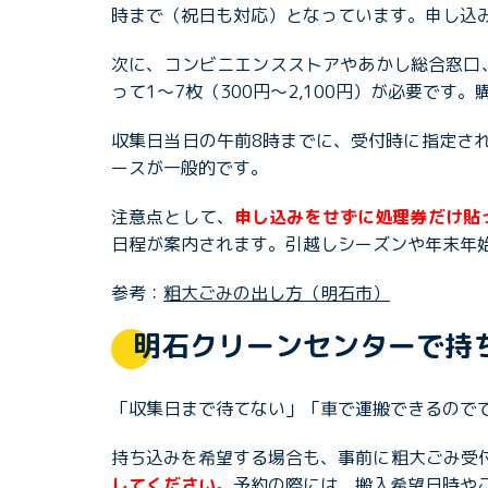
時まで（祝日も対応）となっています。申し込
次に、コンビニエンスストアやあかし総合窓口
って1〜7枚（300円〜2,100円）が必要で
収集日当日の午前8時までに、受付時に指定さ
ースが一般的です。
注意点として、
申し込みをせずに処理券だけ貼
日程が案内されます。引越しシーズンや年末年
参考：
粗大ごみの出し方（明石市）
明石クリーンセンターで持
「収集日まで待てない」「車で運搬できるので
持ち込みを希望する場合も、事前に粗大ごみ受付セ
してください。
予約の際には、搬入希望日時や