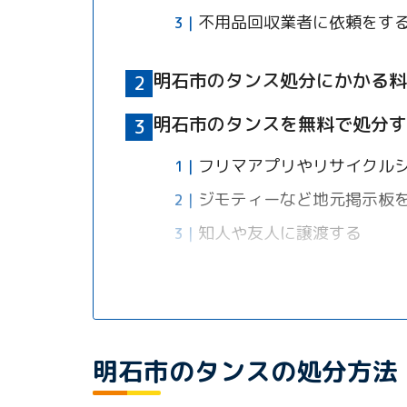
不用品回収業者に依頼をす
明石市のタンス処分にかかる料
明石市のタンスを無料で処分す
フリマアプリやリサイクル
ジモティーなど地元掲示板
知人や友人に譲渡する
搬出が難しいタンスを処分する
解決策1：不用品回収業者に
明石市のタンスの処分方法
解決策2：引越し業者の不用
解決策3：ふれあい収集（