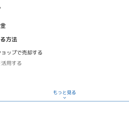
る
金
る方法
ショップで売却する
を活用する
方法
もっと見る
依頼する
品回収サービス
要援護者ごみ戸別収集）