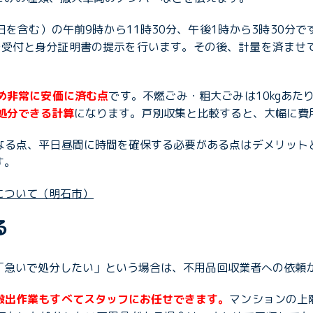
を含む）の午前9時から11時30分、午後1時から3時30分
口で受付と身分証明書の提示を行います。その後、計量を済ませ
め非常に安価に済む点
です。不燃ごみ・粗大ごみは10kgあた
で処分できる計算
になります。戸別収集と比較すると、大幅に費
なる点、平日昼間に時間を確保する必要がある点はデメリット
す。
について（明石市）
る
「急いで処分したい」という場合は、不用品回収業者への依頼
搬出作業もすべてスタッフにお任せできます。
マンションの上