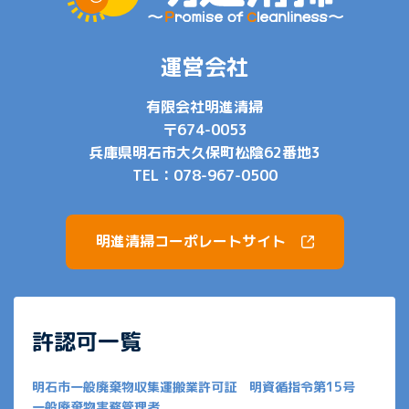
運営会社
有限会社明進清掃
〒674-0053
兵庫県明石市大久保町松陰62番地3
TEL：
078-967-0500
明進清掃コーポレートサイト
許認可一覧
明石市一般廃棄物収集運搬業許可証 明資循指令第15号
一般廃棄物実務管理者