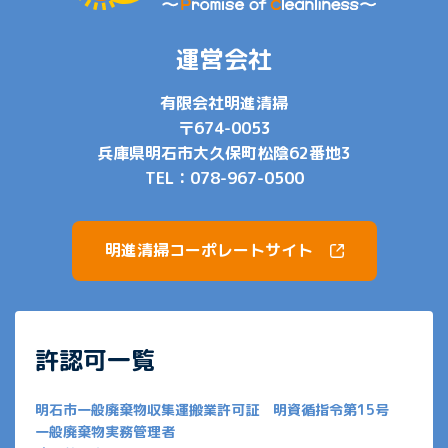
運営会社
有限会社明進清掃
〒674-0053
兵庫県明石市大久保町松陰62番地3
TEL：
078-967-0500
明進清掃コーポレートサイト
許認可一覧
明石市一般廃棄物収集運搬業許可証 明資循指令第15号
一般廃棄物実務管理者