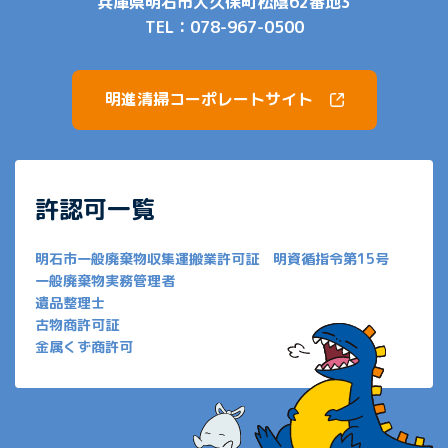
兵庫県明石市大久保町松陰62番地3
TEL：
078-967-0500
明進清掃コーポレートサイト
許認可一覧
明石市一般廃棄物収集運搬業許可証 明資循指令第15号
一般廃棄物実務管理者
遺品整理士
古物商許可証
金属くず商許可