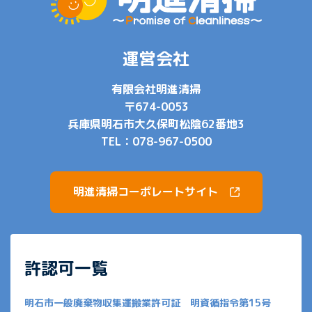
運営会社
有限会社明進清掃
〒674-0053
兵庫県明石市大久保町松陰62番地3
TEL：
078-967-0500
明進清掃コーポレートサイト
許認可一覧
明石市一般廃棄物収集運搬業許可証 明資循指令第15号