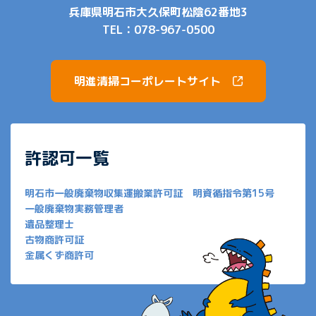
兵庫県明石市大久保町松陰62番地3
TEL：
078-967-0500
明進清掃コーポレートサイト
許認可一覧
明石市一般廃棄物収集運搬業許可証 明資循指令第15号
一般廃棄物実務管理者
遺品整理士
古物商許可証
金属くず商許可