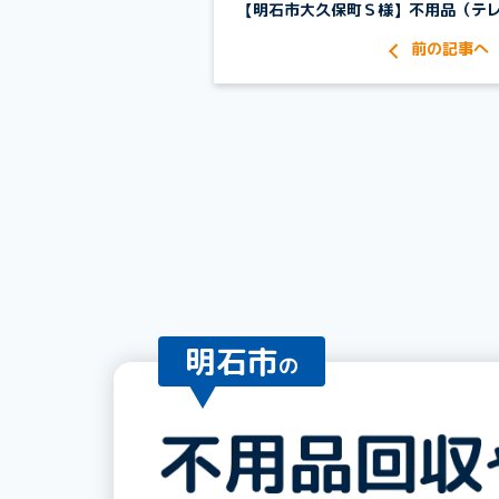
【明石市大久保町Ｓ様】不用品（テ
明石市
の